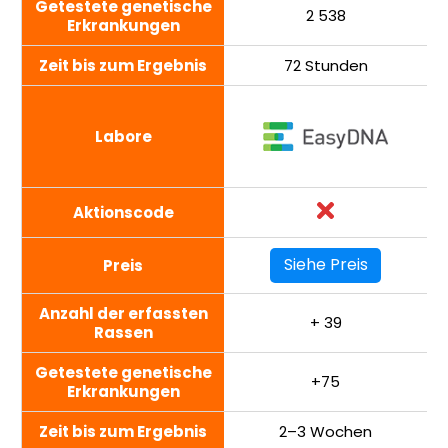
Getestete genetische
2 538
Erkrankungen
Zeit bis zum Ergebnis
72 Stunden
Labore
Aktionscode
Siehe Preis
Preis
Anzahl der erfassten
+ 39
Rassen
Getestete genetische
+75
Erkrankungen
Zeit bis zum Ergebnis
2–3 Wochen