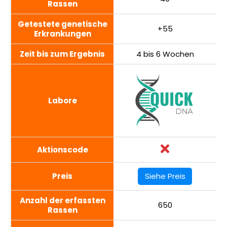
Rassen
Getestete genetische
+55
Erkrankungen
Zeit bis zum Ergebnis
4 bis 6 Wochen
Labore
Aktionscode
Preis
Siehe Preis
Anzahl der erfassten
650
Rassen