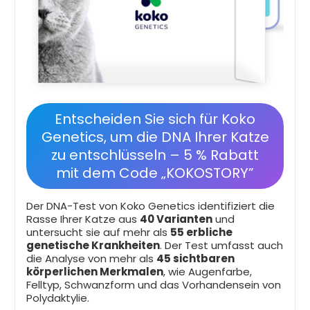
Entscheiden Sie sich für Koko
Genetics, um die DNA Ihrer Katze
zu entschlüsseln – 5 % Rabatt
mit dem Code „KOKOSTORY”
Der DNA-Test von Koko Genetics identifiziert die
Rasse Ihrer Katze aus
40 Varianten
und
untersucht sie auf mehr als
55 erbliche
genetische Krankheiten
. Der Test umfasst auch
die Analyse von mehr als
45 sichtbaren
körperlichen Merkmalen
, wie Augenfarbe,
Felltyp, Schwanzform und das Vorhandensein von
Polydaktylie.