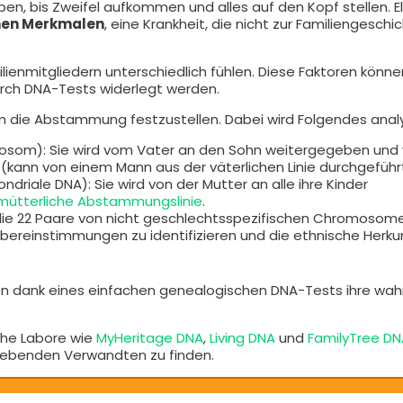
en, bis Zweifel aufkommen und alles auf den Kopf stellen. E
chen Merkmalen
, eine Krankheit, die nicht zur Familiengeschi
lienmitgliedern unterschiedlich fühlen. Diese Faktoren könn
rch DNA-Tests widerlegt werden.
 die Abstammung festzustellen. Dabei wird Folgendes analy
som): Sie wird vom Vater an den Sohn weitergegeben und 
(kann von einem Mann aus der väterlichen Linie durchgeführ
driale DNA): Sie wird von der Mutter an alle ihre Kinder
 mütterliche Abstammungslinie
.
ie 22 Paare von nicht geschlechtsspezifischen Chromosome
Übereinstimmungen zu identifizieren und die ethnische Herku
en dank eines einfachen genealogischen DNA-Tests ihre wah
che Labore wie
MyHeritage DNA
,
Living DNA
und
FamilyTree DN
 lebenden Verwandten zu finden.