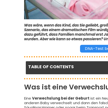
Was wäre, wenn das Kind, das Sie geliebt, gro
Szenario, das einem dramatischen Film würdig
dazu geführt, dass Familien manchmal erst Ja
wurden. Aber wie kann so etwas passieren? Un
DNA-Test be
TABLE OF CONTENTS
Was ist eine Verwechsl
Eine
Verwechslung bei der Geburt
ist ein N
anderen Baby verwechselt und dann den falsche
Säuglingszimmer oder sogar beim Transport n