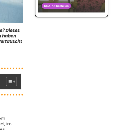
e? Dieses
en haben
vertauscht
em
al, im
 es