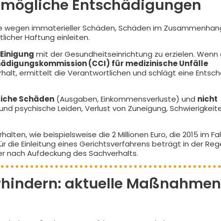
d mögliche Entschädigungen
ritte wegen immaterieller Schäden, Schäden im Zusammenhan
icher Haftung einleiten.
 Einigung
mit der Gesundheitseinrichtung zu erzielen. Wenn 
ädigungskommission (CCI) für medizinische Unfälle
halt, ermittelt die Verantwortlichen und schlägt eine Entsc
iche Schäden
(Ausgaben, Einkommensverluste) und
nicht
 und psychische Leiden, Verlust von Zuneigung, Schwierigkei
lten, wie beispielsweise die 2 Millionen Euro, die 2015 im Fal
ür die Einleitung eines Gerichtsverfahrens beträgt in der Reg
der nach Aufdeckung des Sachverhalts.
rhindern: aktuelle Maßnahmen