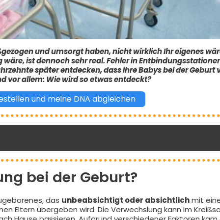
ßgezogen und umsorgt haben, nicht wirklich Ihr eigenes wär
 wäre, ist dennoch sehr real. Fehler in Entbindungsstation
hrzehnte später entdecken, dass ihre Babys bei der Geburt 
d vor allem: Wie wird so etwas entdeckt?
stellen und meine DNA abgleichen
ung bei der Geburt?
eugeborenes, das
unbeabsichtigt oder absichtlich
mit ein
n Eltern übergeben wird. Die Verwechslung kann im Kreißsa
ach Hause passieren. Aufgrund verschiedener Faktoren kam