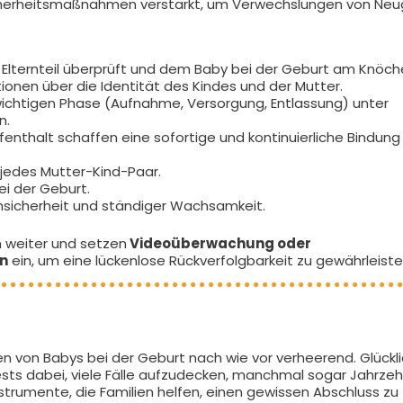
cherheitsmaßnahmen verstärkt, um Verwechslungen von Ne
 Elternteil überprüft und dem Baby bei der Geburt am Knöch
ionen über die Identität des Kindes und der Mutter.
 wichtigen Phase (Aufnahme, Versorgung, Entlassung) unter
n.
thalt schaffen eine sofortige und kontinuierliche Bindung
jedes Mutter-Kind-Paar.
i der Geburt.
sicherheit und ständiger Wachsamkeit.
 weiter und setzen
Videoüberwachung oder
n
ein, um eine lückenlose Rückverfolgbarkeit zu gewährleiste
en von Babys bei der Geburt nach wie vor verheerend. Glückl
ests dabei, viele Fälle aufzudecken, manchmal sogar Jahrze
nstrumente, die Familien helfen, einen gewissen Abschluss zu f