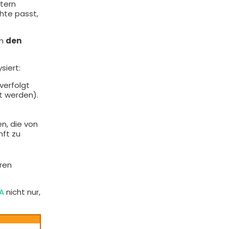
ltern
chte passt,
en
den
siert:
verfolgt
t werden).
n, die von
nft zu
ren
A
nicht nur,