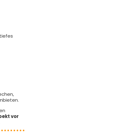
tiefes
echen,
nbieten.
gen
ekt vor
.