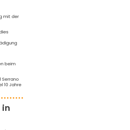
g mit der
dies
hädigung
ten beim
l Serrano
el 10 Jahre
 in