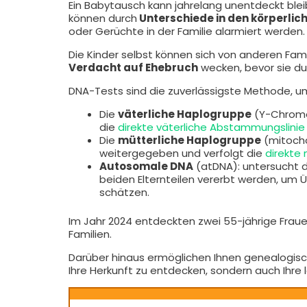
Ein Babytausch kann jahrelang unentdeckt bleib
können durch
Unterschiede in den körperli
oder Gerüchte in der Familie alarmiert werden.
Die Kinder selbst können sich von anderen Fami
Verdacht auf Ehebruch
wecken, bevor sie du
DNA-Tests sind die zuverlässigste Methode, um
Die
väterliche Haplogruppe
(Y-Chromo
die
direkte väterliche Abstammungslinie
Die
mütterliche Haplogruppe
(mitochon
weitergegeben und verfolgt die
direkte
Autosomale DNA
(atDNA): untersucht d
beiden Elternteilen vererbt werden, um 
schätzen.
Im Jahr 2024 entdeckten zwei 55-jährige Frau
Familien.
Darüber hinaus ermöglichen Ihnen genealogis
Ihre Herkunft zu entdecken, sondern auch Ihre