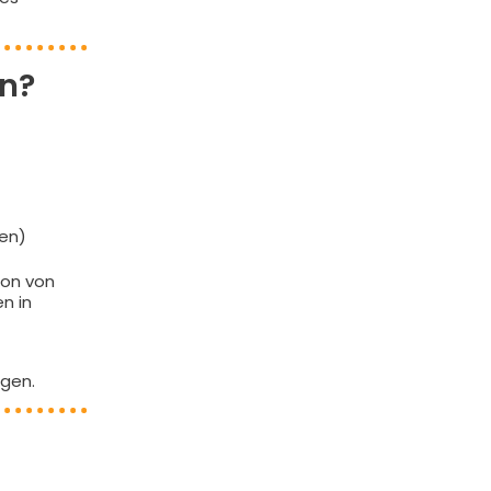
n?
gen)
ion von
n in
gen.