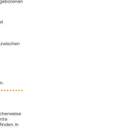
ugeborenen
el
 zwischen
n.
icherweise
hnte
inden. In